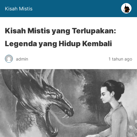
Kisah Mistis
Kisah Mistis yang Terlupakan:
Legenda yang Hidup Kembali
admin
1 tahun ago