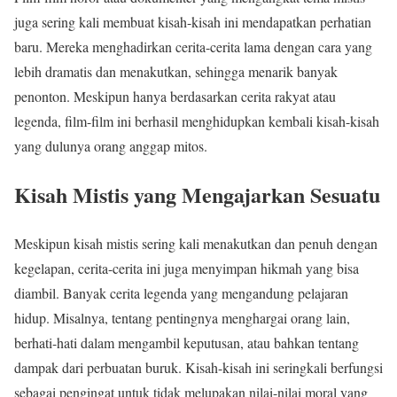
juga sering kali membuat kisah-kisah ini mendapatkan perhatian
baru. Mereka menghadirkan cerita-cerita lama dengan cara yang
lebih dramatis dan menakutkan, sehingga menarik banyak
penonton. Meskipun hanya berdasarkan cerita rakyat atau
legenda, film-film ini berhasil menghidupkan kembali kisah-kisah
yang dulunya orang anggap mitos.
Kisah Mistis yang Mengajarkan Sesuatu
Meskipun kisah mistis sering kali menakutkan dan penuh dengan
kegelapan, cerita-cerita ini juga menyimpan hikmah yang bisa
diambil. Banyak cerita legenda yang mengandung pelajaran
hidup. Misalnya, tentang pentingnya menghargai orang lain,
berhati-hati dalam mengambil keputusan, atau bahkan tentang
dampak dari perbuatan buruk. Kisah-kisah ini seringkali berfungsi
sebagai pengingat untuk tidak melupakan nilai-nilai moral yang