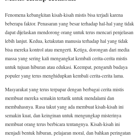
Fenomena kebangkitan kisah-kisah mistis bisa terjadi karena
beberapa faktor. Penasaran yang besar terhadap hal-hal yang tidak
dapat dijelaskan mendorong orang untuk terus mencari penjelasan
lebih lanjut. Kedua, ketakutan manusia terhadap hal yang tidak
bisa mereka kontrol atau mengerti. Ketiga, dorongan dari media
massa yang sering kali mengangkat kembali cerita-cerita mistis
untuk tujuan hiburan atau edukasi. Keempat, pengaruh budaya
populer yang terus menghidupkan kembali cerita-cerita lama.
Masyarakat yang terus terpapar dengan berbagai cerita mistis
membuat mereka semakin tertarik untuk mendalami dan
membahasnya. Rasa takut yang ada membuat kisah-kisah ini
semakin kuat, dan keinginan untuk mengungkap misterinya
membuat orang terus berbicara tentangnya. Kisah-kisah ini
menjadi bentuk hiburan, pelajaran moral, dan bahkan peringatan