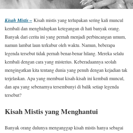
Kisah Mistis –
Kisah mistis yang terlupakan sering kali muncul
kembali dan menghidupkan ketegangan di hati banyak orang.
Banyak dari cerita ini yang pernah menjadi perbincangan umum,
namun lambat laun terkubur oleh waktu. Namun, beberapa
legenda tersebut tidak pernah benar-benar hilang. Mereka selalu
kembali dengan cara yang misterius. Keberadaannya seolah
mengingatkan kita tentang dunia yang penuh dengan kejadian tak
terjelaskan. Apa yang membuat kisah-kisah ini kembali muncul,
dan apa yang sebenarnya tersembunyi di balik setiap legenda
tersebut?
Kisah Mistis yang Menghantui
Banyak orang dulunya menganggap kisah mistis hanya sebagai