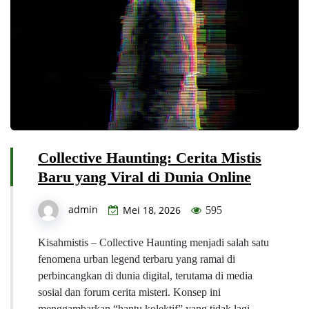
Collective Haunting: Cerita Mistis
Baru yang Viral di Dunia Online
admin
Mei 18, 2026
595
Kisahmistis – Collective Haunting menjadi salah satu
fenomena urban legend terbaru yang ramai di
perbincangkan di dunia digital, terutama di media
sosial dan forum cerita misteri. Konsep ini
menggambarkan “hantu kolektif” yang tidak lagi