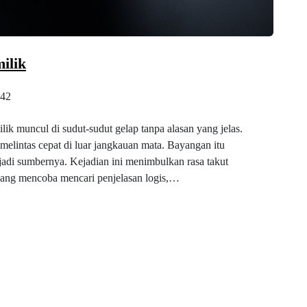
ilik
42
ik muncul di sudut-sudut gelap tanpa alasan yang jelas.
melintas cepat di luar jangkauan mata. Bayangan itu
adi sumbernya. Kejadian ini menimbulkan rasa takut
ang mencoba mencari penjelasan logis,…