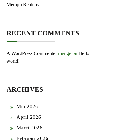
Menipu Realitas
RECENT COMMENTS
A WordPress Commenter
mengenai
Hello
world!
ARCHIVES
Mei 2026
April 2026
Maret 2026
Februari 2026