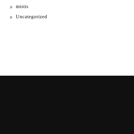
mistis
Uncategorized