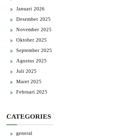
Januari 2026
Desember 2025
November 2025
Oktober 2025
September 2025
Agustus 2025
Juli 2025
Maret 2025
Februari 2025
CATEGORIES
general