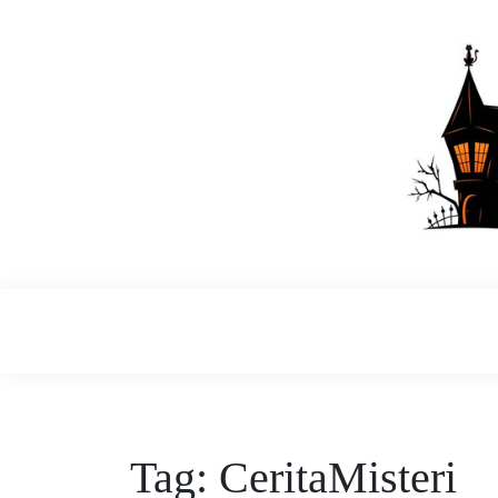
Skip
to
content
Batas Antara Nyata dan Gaib, Kisah yan
Kisah Mistis
Tag:
CeritaMisteri