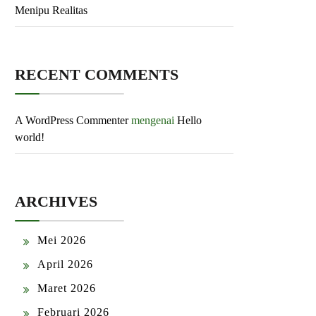
Menipu Realitas
RECENT COMMENTS
A WordPress Commenter
mengenai
Hello
world!
ARCHIVES
Mei 2026
April 2026
Maret 2026
Februari 2026