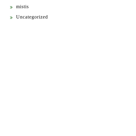
mistis
Uncategorized