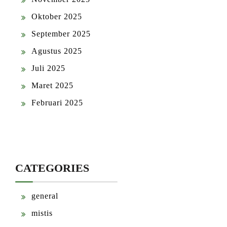
Oktober 2025
September 2025
Agustus 2025
Juli 2025
Maret 2025
Februari 2025
CATEGORIES
general
mistis