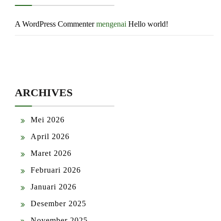
A WordPress Commenter
mengenai
Hello world!
ARCHIVES
Mei 2026
April 2026
Maret 2026
Februari 2026
Januari 2026
Desember 2025
November 2025