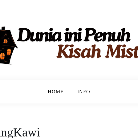
g Menantang Logika.
HOME
INFO
ungKawi