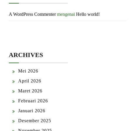
A WordPress Commenter
mengenai
Hello world!
ARCHIVES
Mei 2026
April 2026
Maret 2026
Februari 2026
Januari 2026
Desember 2025
November 2025