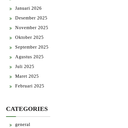
Januari 2026
Desember 2025
November 2025
Oktober 2025
September 2025
Agustus 2025
Juli 2025
Maret 2025
Februari 2025
CATEGORIES
general