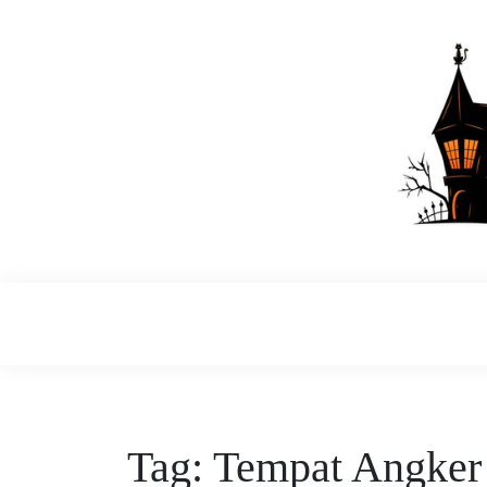
Skip
to
content
Batas Antara Nyata dan Gaib, Kisah yan
Kisah Mistis
Tag:
Tempat Angker 