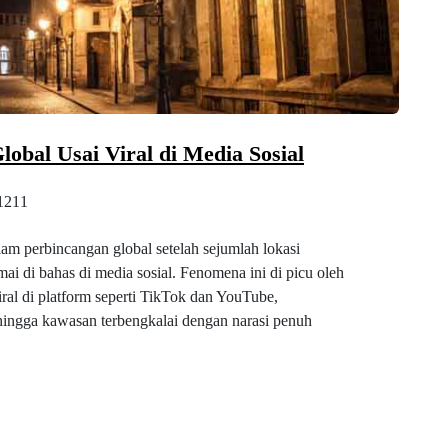
obal Usai Viral di Media Sosial
1211
am perbincangan global setelah sejumlah lokasi
mai di bahas di media sosial. Fenomena ini di picu oleh
ral di platform seperti TikTok dan YouTube,
 hingga kawasan terbengkalai dengan narasi penuh