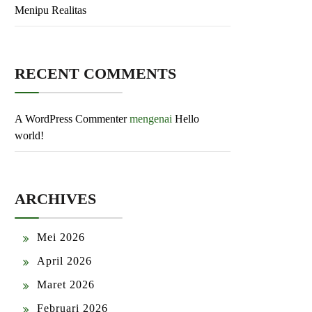
Menipu Realitas
RECENT COMMENTS
A WordPress Commenter
mengenai
Hello
world!
ARCHIVES
Mei 2026
April 2026
Maret 2026
Februari 2026