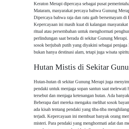
Keraton Merapi dipercaya sebagai pusat pemerintah
Mataram, masyarakat percaya bahwa Gunung Merapi d
Dipercaya bahwa raja dan ratu gaib bersemayam di
Kepercayaan ini masih kuat di kalangan masyaraka
ritual atau persembahan untuk menghormati penghuni
perlindungan saat berada di sekitar Gunung Merap
sosok berjubah putih yang diyakini sebagai penjag
bukan hanya destinasi alam, tetapi juga wisata spirit
Hutan Mistis di Sekitar Gun
Hutan-hutan di sekitar Gunung Merapi juga menyimp
pendaki untuk menjaga sopan santun saat melewati 
tersebut dan menjaga ketenangan hutan. Ada banyak c
Beberapa dari mereka mengaku melihat sosok baya
ada kisah tentang pendaki yang tiba-tiba menghilan
terjadi. Kepercayaan ini membuat banyak orang me
misteri. Para pendaki yang menghormati adat dan me