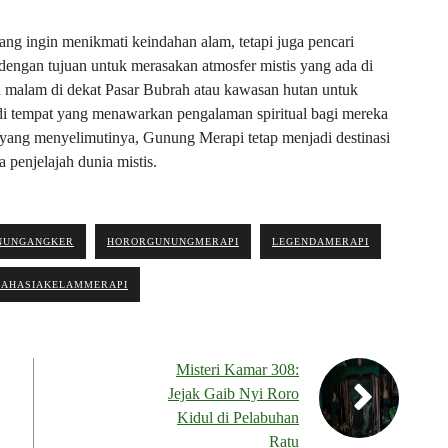
ng ingin menikmati keindahan alam, tetapi juga pencari
engan tujuan untuk merasakan atmosfer mistis yang ada di
 malam di dekat Pasar Bubrah atau kawasan hutan untuk
di tempat yang menawarkan pengalaman spiritual bagi mereka
 yang menyelimutinya, Gunung Merapi tetap menjadi destinasi
a penjelajah dunia mistis.
NUNGANGKER
HORORGUNUNGMERAPI
LEGENDAMERAPI
RAHASIAKELAMMERAPI
Misteri Kamar 308:
Jejak Gaib Nyi Roro
Kidul di Pelabuhan
Ratu