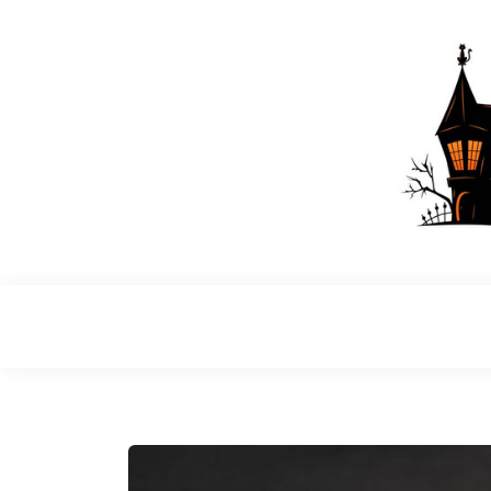
Skip
to
content
Batas Antara Nyata dan Gaib, Kisah yan
Kisah Mistis