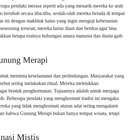
berapa pendaki merasa seperti ada yang menarik mereka ke arah
n berubah secara tiba-tiba, seolah-olah mereka berada di tempat
an ini dengan makhluk halus yang ingin menguji keberanian
eseorang tersesat, mereka harus diam dan berdoa agar bisa
kkan betapa eratnya hubungan antara manusia dan dunia gaib
Gunung Merapi
ntuk meminta keselamatan dan perlindungan. Masyarakat yang
ebut sering melakukan ritual. Mereka meletakkan
sebagai bentuk penghormatan. Tujuannya adalah untuk menjaga
ib. Beberapa pendaki yang menghormati tradisi ini mengaku
 mereka yang tidak menghormati aturan adat sering mengalami
an bahwa Gunung Merapi bukan hanya tempat wisata, tetapi
nasi Mistis