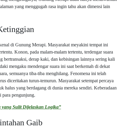
alaman yang menggugah rasa ingin tahu akan dimensi lain
Ketinggian
rkenal di Gunung Merapi. Masyarakat meyakini tempat ini
ertentu. Konon, pada malam-malam tertentu, terdengar suara
 bertransaksi, derap kaki, dan kebisingan lainnya sering kali
ndaki mengaku mendengar suara ini saat berkemah di dekat
ara, semuanya tiba-tiba menghilang. Fenomena ini telah
rus diceritakan turun-temurun. Masyarakat setempat percaya
k halus yang berdagang di dunia mereka sendiri. Keberadaan
i para pengunjung.
yang Sulit Dijelaskan Logika”
intahan Gaib